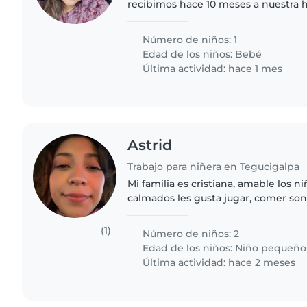
recibimos hace 10 meses a nuestra h
tranquila, amorosa y muy unida. Estamos buscando una
niñera cariñosa..
Número de niños: 1
Edad de los niños:
Bebé
Última actividad: hace 1 mes
Astrid
Trabajo para niñera en Tegucigalpa
Mi familia es cristiana, amable los 
calmados les gusta jugar, comer son
somos una familia de 4 personas yo
pequeños de 3 y 10 años, buscamos.
(1)
Número de niños: 2
Edad de los niños:
Niño pequeño
Última actividad: hace 2 meses