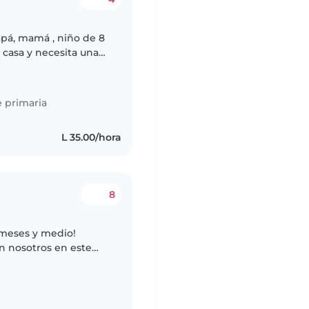
apá, mamá , niño de 8
 casa y necesita una
l bebé para permitir
 primaria
L 35.00/hora
8
meses y medio!
n nosotros en este
ebé. Buscamos a