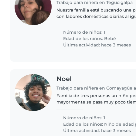
Trabajo para niñera en Tegucigalpa
Nuestra familia está buscando una 
con labores domésticas diarias al ig
un bebe de 5 meses. Tiene que sen
mascotas.
Número de niños: 1
Edad de los niños:
Bebé
Última actividad: hace 3 meses
Noel
Familia de tres personas un niño p
mayormente se pasa muy poco tiemp
necesitamos una niñera que reciba a
le ayude con aus tareas..
Número de niños: 1
Edad de los niños:
Niño de edad 
Última actividad: hace 3 meses