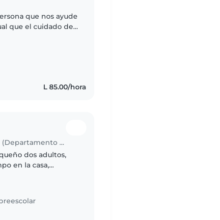
persona que nos ayude
ual que el cuidado de
tirse comoda con
L 85.00/hora
Trabajo para niñera en Comayagüela (Departamento de Francisco Morazán)
equeño dos adultos,
o en la casa,
l niño de la escuela y
preescolar