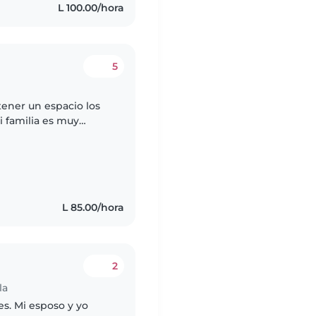
L 100.00/hora
5
tener un espacio los
i familia es muy
L 85.00/hora
2
la
es. Mi esposo y yo