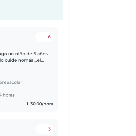
6
ngo un niño de 6 años
lo cuide nomás ...el
e boy para el trabajo
preescolar
s
4 horas
L 30.00/hora
3