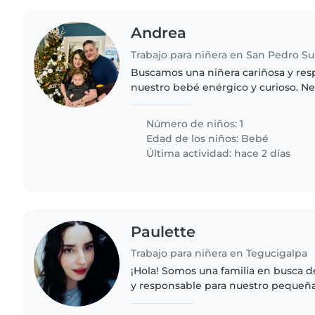
Andrea
Trabajo para niñera en San Pedro Su
Buscamos una niñera cariñosa y res
nuestro bebé enérgico y curioso. N
que se sienta cómoda con las masco
cocina y con las..
Número de niños: 1
Edad de los niños:
Bebé
Última actividad: hace 2 días
Paulette
Trabajo para niñera en Tegucigalpa
¡Hola! Somos una familia en busca d
y responsable para nuestro pequeña 
niño lleno de energía, muy amigable