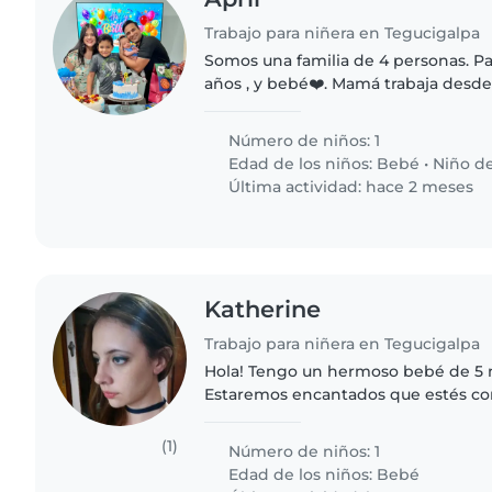
Trabajo para niñera en Tegucigalpa
Somos una familia de 4 personas. P
años , y bebé❤️. Mamá trabaja desde
niñera que ame y cuide muy bien de
que mamá trabaje...
Número de niños: 1
Edad de los niños:
Bebé
•
Niño de
Última actividad: hace 2 meses
Katherine
Trabajo para niñera en Tegucigalpa
Hola! Tengo un hermoso bebé de 5 
Estaremos encantados que estés co
proceso de desarrollo de nuestro b
alguien amoroso en el cuidado..
(1)
Número de niños: 1
Edad de los niños:
Bebé