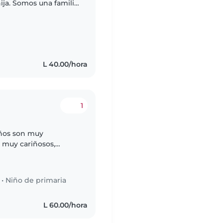
ija. Somos una familia
L 40.00/hora
1
niños son muy
 muy cariñosos,
( mamá) y mis dos
.
•
Niño de primaria
L 60.00/hora