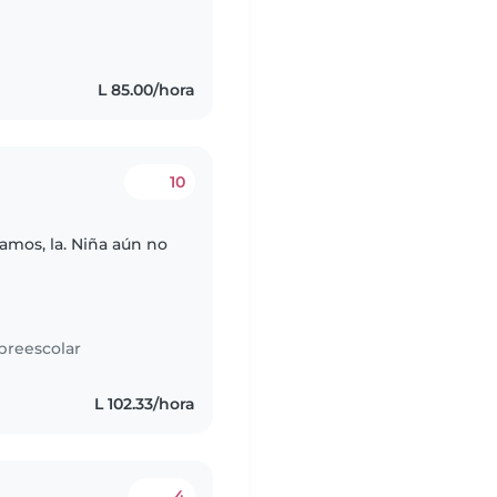
L 85.00/hora
10
amos, la. Niña aún no
preescolar
L 102.33/hora
4