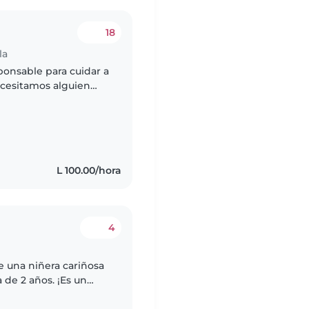
18
la
ponsable para cuidar a
ecesitamos alguien
tas, ayudando en la
L 100.00/hora
4
e una niñera cariñosa
de 2 años. ¡Es un
 y creativa!