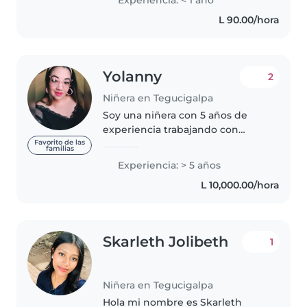
con niños, jugar con ellos,
L 90.00/hora
ayudarles con sus tareas, y..
Yolanny
2
Niñera en Tegucigalpa
Soy una niñera con 5 años de
experiencia trabajando con
niños de todas las edades, desde
Favorito de las
familias
bebés hasta adolescentes.
Experiencia: > 5 años
Además, tengo experiencia
L 10,000.00/hora
cuidando a niños con
necesidades especiales,..
Skarleth Jolibeth
1
Niñera en Tegucigalpa
Hola mi nombre es Skarleth