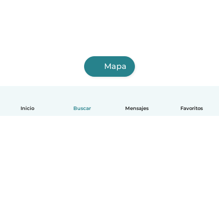
Mapa
Inicio
Buscar
Mensajes
Favoritos
Español
Cómo funciona
Ayuda
Términos y Privacidad
Precios
Datos de la empresa