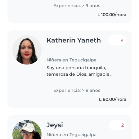
cuidando niños de todas las
Experiencia: > 9 años
edades. Me encanta dibujar, leer
L 100.00/hora
cuentos, hacer manualidades,
tocar música..
Katherin Yaneth
4
Niñera en Tegucigalpa
Soy una persona tranquila,
temerosa de Dios, amigable,
honesta que ama los niños
tengo 1 hermano el cual cuide
Experiencia: > 8 años
desde los 6 meses, cumplió 18
L 80.00/hora
años y super que lo eduque bien,
tambien..
Jeysi
2
Niñera en Tegucigalpa