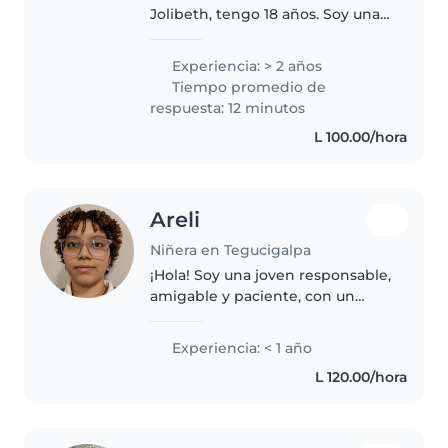
Jolibeth, tengo 18 años. Soy una
joven Responsable, honrada,
cariñosa con los niños y graciosa.
Experiencia: > 2 años
Tiempo promedio de
respuesta: 12 minutos
L 100.00/hora
Areli
Niñera en Tegucigalpa
¡Hola! Soy una joven responsable,
amigable y paciente, con un
bachillerato en artes gráficas.
Aunque recién empiezo en el
Experiencia: < 1 año
cuidado de niños, me encanta
L 120.00/hora
interactuar con niños en edad..