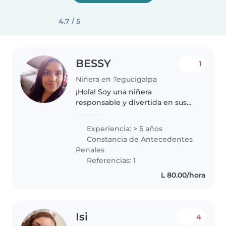
4.7 / 5
BESSY
1
Niñera en Tegucigalpa
¡Hola! Soy una niñera
responsable y divertida en sus
20s con 5 años de experiencia
cuidando bebés, niños pequeños
Experiencia: > 5 años
y niños en edad preescolar.
Constancia de Antecedentes
Tengo experiencia con niños con
Penales
necesidades..
Referencias: 1
L 80.00/hora
Isi
4