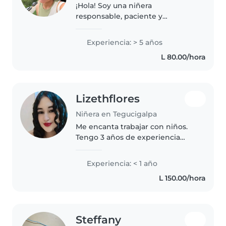
¡Hola! Soy una niñera
responsable, paciente y
deportista con 5 años de
experiencia cuidando niños de
Experiencia: > 5 años
todas las edades. Me encanta
L 80.00/hora
dibujar, leer, hacer
manualidades, tocar música y..
Lizethflores
Niñera en Tegucigalpa
Me encanta trabajar con niños.
Tengo 3 años de experiencia
cuidando niños, principalmente
bebés y niños pequeños.
Experiencia: < 1 año
También tengo experiencia con
L 150.00/hora
niños con necesidades
especiales, en..
Steffany