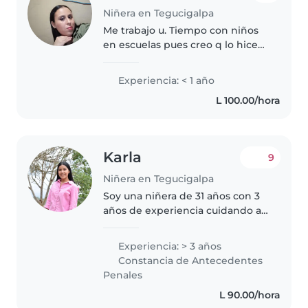
Niñera en Tegucigalpa
Me trabajo u. Tiempo con niños
en escuelas pues creo q lo hice
bien mis niños me siguen
queriendo esperando q regrese
Experiencia: < 1 año
me gusta tratar con empatía a
L 100.00/hora
los niños
Karla
9
Niñera en Tegucigalpa
Soy una niñera de 31 años con 3
años de experiencia cuidando a
niños de entre 1 y 10 años. Soy
una persona responsable,
Experiencia: > 3 años
creativa y amigable que disfruta
Constancia de Antecedentes
de pasar tiempo con los niños...
Penales
L 90.00/hora