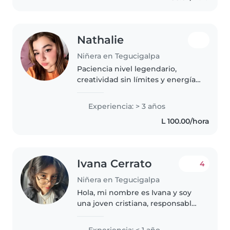
Nathalie
Niñera en Tegucigalpa
Paciencia nivel legendario,
creatividad sin límites y energía
suficiente para seguirle el ritmo a
los más pequeños.
Experiencia: > 3 años
L 100.00/hora
Ivana Cerrato
4
Niñera en Tegucigalpa
Hola, mi nombre es Ivana y soy
una joven cristiana, responsable,
paciente y con muchos valores.
Me encanta compartir tiempo
Experiencia: < 1 año