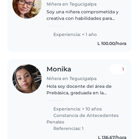
Niñera en Tegucigalpa
Soy una niñera comprometida y
creativa con habilidades para
cuidar y entretener a los niños.
Disfruto mucho de leer cuentos,
Experiencia: < 1 año
hacer manualidades y ayudar
L 100.00/hora
con las tareas. Soy paciente..
Monika
1
Niñera en Tegucigalpa
Hola soy docente del área de
Prebásica, graduada en la
UPNFM. Con más de 10 años con
el trato de niños y padres de
Experiencia: > 10 años
familia, estoy en busca de una
Constancia de Antecedentes
vacante de medio tiempo
Penales
jornada vespertina..
Referencias: 1
L 136.67/hora