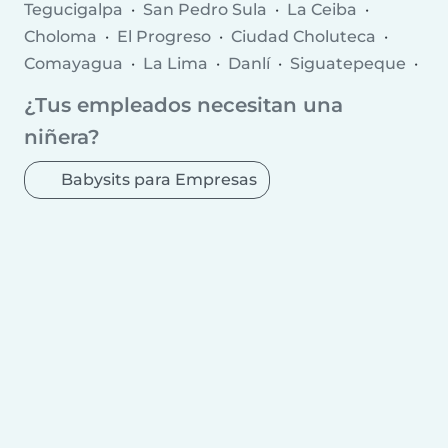
Tegucigalpa
San Pedro Sula
La Ceiba
Choloma
El Progreso
Ciudad Choluteca
Comayagua
La Lima
Danlí
Siguatepeque
Juticalpa
Villanueva
Tocoa
Olanchito
¿Tus empleados necesitan una
Cofradía
Potrerillos
Marcala
niñera?
Babysits para Empresas