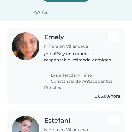
4.7 / 5
Emely
Niñera en Villanueva
¡Hola! Soy una niñera
responsable, calmada y amigable
con un año de experiencia
cuidando niños de todas las
Experiencia: > 1 año
edades, incluyendo bebés, niños
Constancia de Antecedentes
pequeños, preescolares y
Penales
escolares. Desde..
L 65.00/hora
Estefani
Niñera en Villanueva