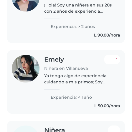
¡Hola! Soy una niñera en sus 20s
con 2 años de experiencia
cuidando niños en edad de
preescolar, niños en edad de
Experiencia: > 2 años
jardín de infantes y niños en
L 90.00/hora
edad escolar. Soy responsable,
bondadosa..
Emely
1
Niñera en Villanueva
Ya tengo algo de experiencia
cuidando a mis primos; Soy
creativa, divertida y enérgica, y
además de cuidar niños, me
Experiencia: < 1 año
siento cómoda con las mascotas
L 50.00/hora
y la ayuda con la tarea. ¡Estoy..
Niñera