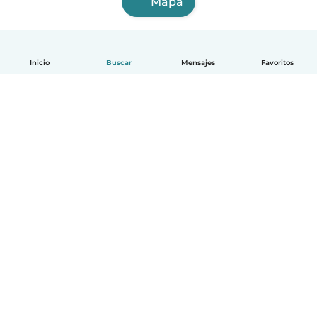
Mapa
Inicio
Buscar
Mensajes
Favoritos
Español
Cómo funciona
Ayuda
Términos y Privacidad
Precios
Datos de la empresa
Babysits para Empresas
Normas de la comunidad