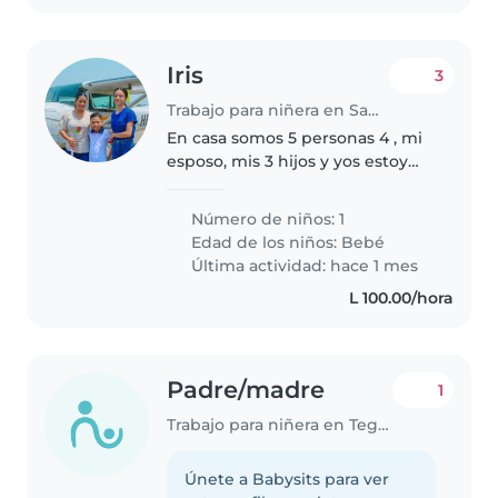
Iris
3
Trabajo para niñera en San Pedro Sula
En casa somos 5 personas 4 , mi
esposo, mis 3 hijos y yos estoy
buscando niñera por horas para
mi bebé de 7 meses, solo para
Número de niños: 1
que cuide de ella, este
Edad de los niños:
Bebé
pendiente de sus biberones y
Última actividad: hace 1 mes
sus..
L 100.00/hora
Padre/madre
1
Trabajo para niñera en Tegucigalpa
Únete a Babysits para ver