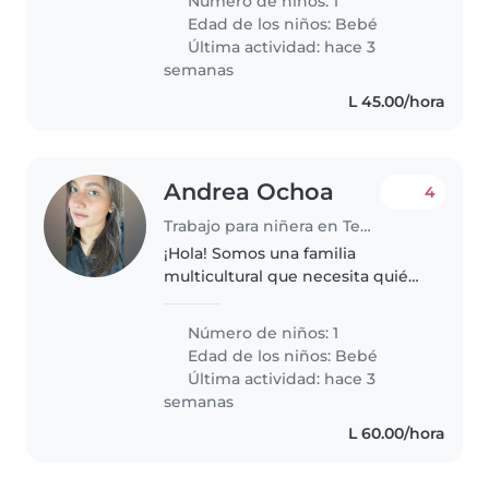
Número de niños: 1
trabaja en el aseo y la comida de
Edad de los niños:
Bebé
la casa. Necesitamos..
Última actividad: hace 3
semanas
L 45.00/hora
Andrea Ochoa
4
Trabajo para niñera en Tegucigalpa
¡Hola! Somos una familia
multicultural que necesita quién
cuide de nuestra bebé por horas
y algunos días. Necesitamos a
Número de niños: 1
alguien que nos apoye 2 días,
Edad de los niños:
Bebé
que sea muy responsable ,
Última actividad: hace 3
cuidadosa..
semanas
L 60.00/hora