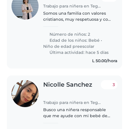
Trabajo para niñera en Tegucigalpa
Somos una familia con valores
cristianos, muy respetuosa y con
valores morales firmes.
Procuramos la unidad y priorizar
Número de niños: 2
a la familia.
Edad de los niños:
Bebé
•
Niño de edad preescolar
Última actividad: hace 5 días
L 50.00/hora
Nicolle Sanchez
3
Trabajo para niñera en Tegucigalpa
Busco una niñera responsable
que me ayude con mi bebé de
pocos meses. Necesita preparar
biberones y algún puré sencillo.