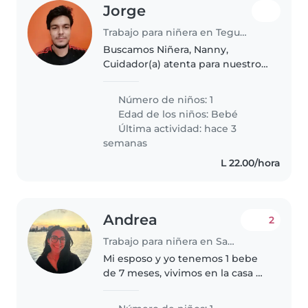
Jorge
Trabajo para niñera en Tegucigalpa
Buscamos Niñera, Nanny,
Cuidador(a) atenta para nuestro
bebé de pocos meses, de
carácter amigable y tranquilo.
Número de niños: 1
Contamos con un hogar
Edad de los niños:
Bebé
acogedor donde le esperará un
Última actividad: hace 3
ambiente seguro.
semanas
L 22.00/hora
Andrea
2
Trabajo para niñera en San Pedro Sula
Mi esposo y yo tenemos 1 bebe
de 7 meses, vivimos en la casa de
mis padres pero ellos trabajan.
En la casa hay otra empleada que