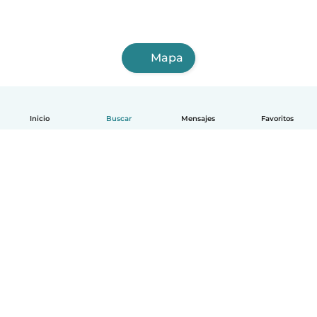
Mapa
Inicio
Buscar
Mensajes
Favoritos
Español
Cómo funciona
Ayuda
Términos y Privacidad
Precios
Datos de la empresa
Babysits para Empresas
Normas de la comunidad