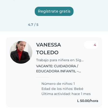
Regístrate gratis
4.7 / 5
VANESSA
4
TOLEDO
Trabajo para niñera en Siguatepeque
VACANTE: CUIDADORA /
EDUCADORA INFANTIL –
INFANTE 5 MESES Se solicita
persona con formación en
Número de niños: 1
educación preescolar o amplia
Edad de los niños:
Bebé
experiencia en cuidado materno
Última actividad: hace 1 mes
para residencia en
L 50.00/hora
Siguatepeque..