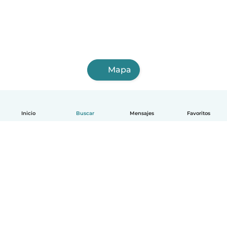
Mapa
Inicio
Buscar
Mensajes
Favoritos
Español
Cómo funciona
Ayuda
Términos y Privacidad
Precios
Datos de la empresa