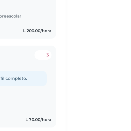
preescolar
L 200.00/hora
3
fil completo.
L 70.00/hora