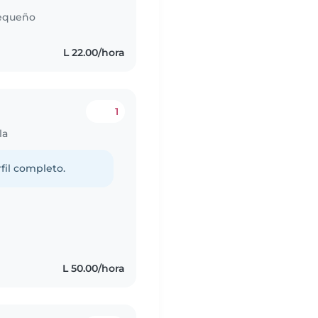
equeño
L 22.00/hora
1
la
fil completo.
L 50.00/hora