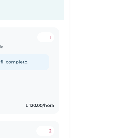
1
la
fil completo.
s
L 120.00/hora
2