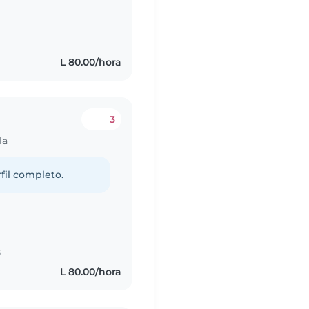
s
L 80.00/hora
3
la
fil completo.
s
L 80.00/hora