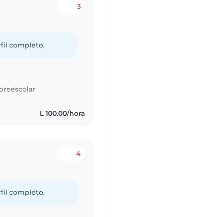
3
fil completo.
preescolar
L 100.00/hora
4
fil completo.