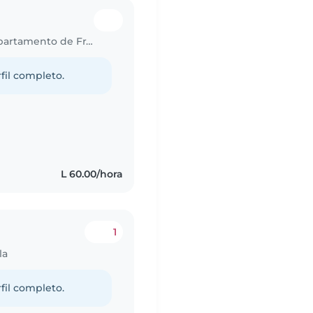
Trabajo para niñera en El Hatillo (Departamento de Francisco Morazán)
fil completo.
L 60.00/hora
1
la
fil completo.