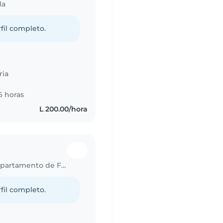
la
fil completo.
ria
6 horas
L 200.00/hora
Trabajo para niñera en Tatumbla (Departamento de Francisco Morazán)
fil completo.