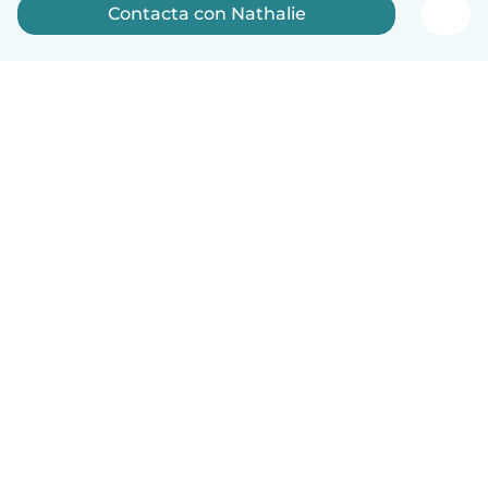
Contacta con Nathalie
Español
Cómo funciona
Ayuda
Términos y Privacidad
Precios
Datos de la empresa
Babysits para Empresas
Normas de la comunidad