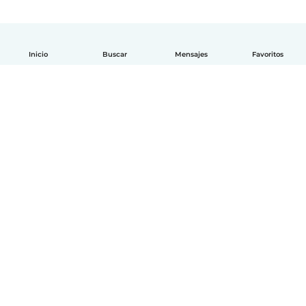
Inicio
Buscar
Mensajes
Favoritos
Español
Cómo funciona
Ayuda
Términos y Privacidad
Precios
Datos de la empresa
Babysits para Empresas
Normas de la comunidad