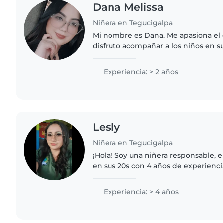
Dana Melissa
Niñera en Tegucigalpa
Mi nombre es Dana. Me apasiona el c
disfruto acompañar a los niños en su
fomentando su creatividad y aprendi
actividades dinámicas y divertidas...
Experiencia: > 2 años
Lesly
Niñera en Tegucigalpa
¡Hola! Soy una niñera responsable,
en sus 20s con 4 años de experienc
pequeños. Tengo certificación en pr
encanta leer, hacer..
Experiencia: > 4 años