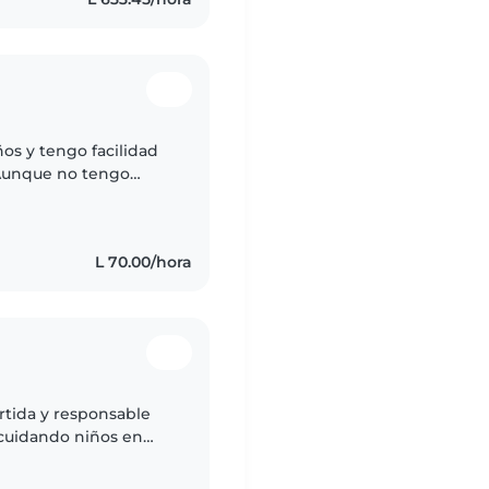
os y tengo facilidad
. Aunque no tengo
o niños de familiares
L 70.00/hora
ertida y responsable
 cuidando niños en
 manualidades y