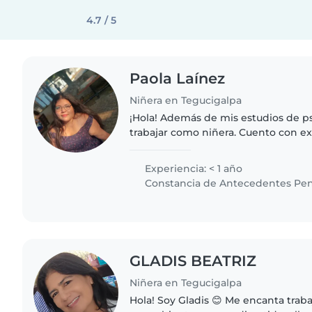
4.7 / 5
Paola Laínez
Niñera en Tegucigalpa
¡Hola! Además de mis estudios de ps
trabajar como niñera. Cuento con e
mis primos e hijos de familia y am
encanta pasar..
Experiencia: < 1 año
Constancia de Antecedentes Pen
GLADIS BEATRIZ
Niñera en Tegucigalpa
Hola! Soy Gladis 😊 Me encanta traba