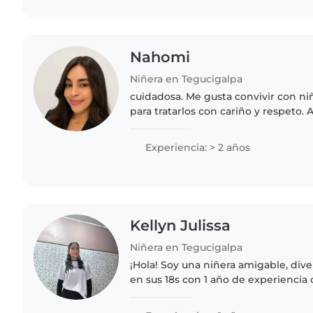
Nahomi
Niñera en Tegucigalpa
cuidadosa. Me gusta convivir con niñ
para tratarlos con cariño y respeto
hijos, he tenido experiencia cuidand
o conocidos,..
Experiencia: > 2 años
Kellyn Julissa
Niñera en Tegucigalpa
¡Hola! Soy una niñera amigable, div
en sus 18s con 1 año de experiencia
edad preescolar. Disfruto haciendo
ayudando con la tarea...