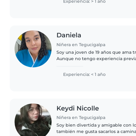
Experiencia: > 1 año
Daniela
Niñera en Tegucigalpa
Soy una joven de 19 años que ama tr
Aunque no tengo experiencia previa
habilidades para cuidar de niños de
desde pequeños de 2 años..
Experiencia: < 1 año
Keydi Nicolle
Niñera en Tegucigalpa
Soy bien divertida y amigable con l
también me gusta sacarlos a camina