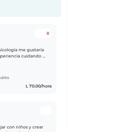
8
icología me gustaría
xperiencia cuidando a
igos, además que me
ales
L 70.00/hora
jar con niños y crear