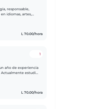
gía, responsable,
 en idiomas, artes,
ncias han sido
L 70.00/hora
1
 un año de experiencia
. Actualmente estudio
ajar con niños. Me
L 70.00/hora