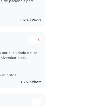
no de paciencia para
o infantil 📚 apoyo en
L 120.00/hora
3
 por el cuidado de los
niversitaria de
 completada. Tengo
5 minutos
L 75.00/hora