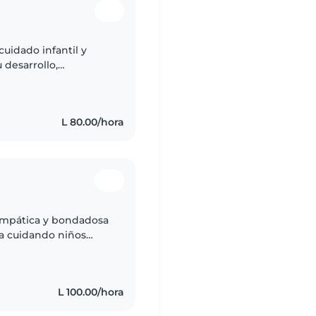
uidado infantil y
 desarrollo,
zaje a través de
L 80.00/hora
 empática y bondadosa
ia cuidando niños
imeros auxilios y me
L 100.00/hora