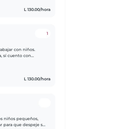
L 130.00/hora
1
abajar con niños.
, sí cuento con
 diferentes edades,
L 130.00/hora
os niños pequeños,
r para que despeje su