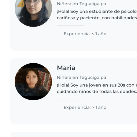
Niñera en Tegucigalpa
¡Hola! Soy una estudiante de psicolo
cariñosa y paciente, con habilidades
manualidades y lectura. Mis experie
cuidando pequeños de..
Experiencia: < 1 año
Maria
Niñera en Tegucigalpa
¡Hola! Soy una joven en sus 20s con
cuidando niños de todas las edades
en la universidad y me encanta trab
considero una..
Experiencia: > 1 año