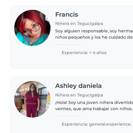
Francis
Niñera en Tegucigalpa
Soy alguien responsable, soy herm
niños pequeños y los he cuidado d
pequeños, he trabajado de niñera var
entender a los niños y hacerlos..
Experiencia: > 4 años
Ashley daniela
Niñera en Tegucigalpa
¡Hola! Soy una joven niñera divertid
veintes, que ama trabajar con niños
cuidando adolescentes, escolares y 
encanta leerles,..
Experiencia: general.experience.