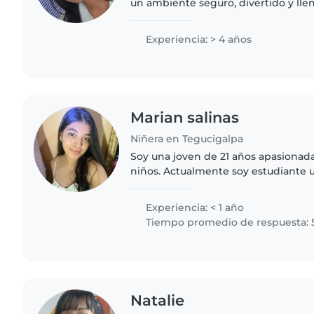
un ambiente seguro, divertido y lle
ellos. Puedo ayudarte con: 👶 cuidad
tareas 🎨 actividades..
Experiencia: > 4 años
Marian salinas
Niñera en Tegucigalpa
Soy una joven de 21 años apasionada
niños. Actualmente soy estudiante u
psicología con el 90% de la carrera
experiencia trabajando..
Experiencia: < 1 año
Tiempo promedio de respuesta: 
Natalie