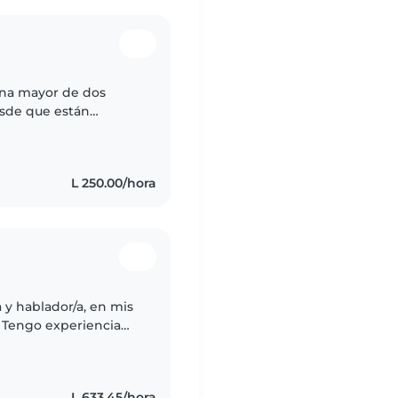
ana mayor de dos
esde que están
ias veces y trato de
L 250.00/hora
a y hablador/a, en mis
. Tengo experiencia
preescolares. Me
L 633.45/hora