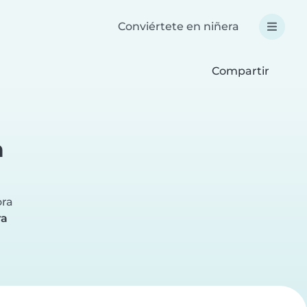
Conviértete en niñera
Compartir
h
a
ora
ra