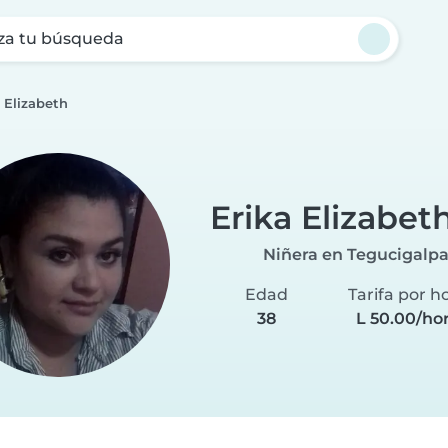
za tu búsqueda
 Elizabeth
Erika Elizabet
Niñera en Tegucigalp
Edad
Tarifa por h
38
L 50.00/ho