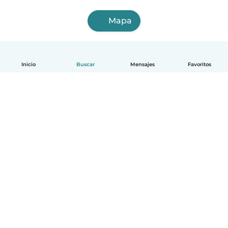
Mapa
Inicio
Buscar
Mensajes
Favoritos
Español
Cómo funciona
Ayuda
Términos y Privacidad
Precios
Datos de la empresa
Babysits para Empresas
Normas de la comunidad