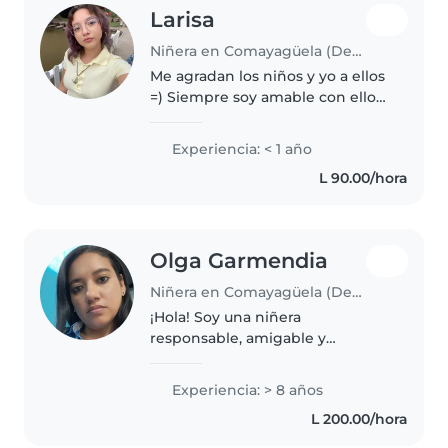
Larisa
Niñera en Comayagüela (Departamento de Francisco Morazán)
Me agradan los niños y yo a ellos
=) Siempre soy amable con ellos
porque me gusta cuidar de las
infancias del futuro del mundo!
Experiencia: < 1 año
Puedo conectar fácilmente con
L 90.00/hora
sus necesidades y no me..
Olga Garmendia
Niñera en Comayagüela (Departamento de Francisco Morazán)
¡Hola! Soy una niñera
responsable, amigable y
empática en sus 30s con 8 años
de experiencia cuidando niños
Experiencia: > 8 años
desde los 1 hasta los 10 años.
L 200.00/hora
Tengo una licenciatura en
pedagogía y me encanta..