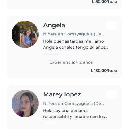
L 80.00/hora
dibujar, leer cuentos, hacer
manualidades y jugar..
Angela
Niñera en Comayagüela (Departamento de Francisco Morazán)
Hola buenas tardes me llamo
Angela canales tengo 24 años
actualmente estudio lenguas en
la universidad pedagógica tengo
Experiencia: > 2 años
experiencia cuidando niños y me
L 130.00/hora
encantan los niños soy paciente..
Marey lopez
Niñera en Comayagüela (Departamento de Francisco Morazán)
Hola soy una persona
responsable y amable con los
niños 👦 me gusta cuidar
siempre manteniendo un