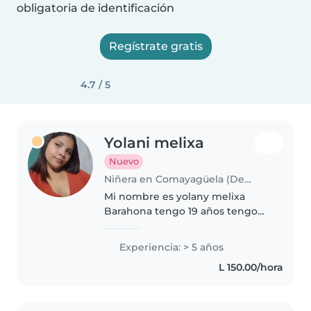
obligatoria de identificación
Regístrate gratis
4.7 / 5
Yolani melixa
Nuevo
Niñera en Comayagüela (Departamento de Francisco Morazán)
Mi nombre es yolany melixa
Barahona tengo 19 años tengo
un bebé de 8 meses muy
tranquilo soy una madre que
Experiencia: > 5 años
necesita mantener a su hijo soy
L 150.00/hora
responsable amable paciente
cuidadosa amorosa..