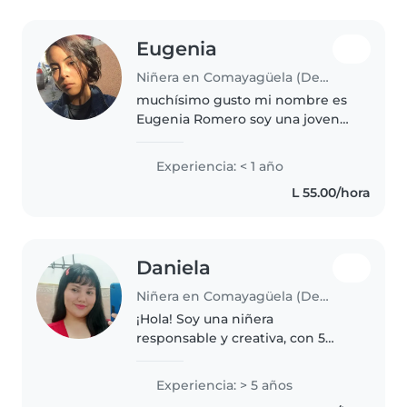
Eugenia
Niñera en Comayagüela (Departamento de Francisco Morazán)
muchísimo gusto mi nombre es
Eugenia Romero soy una joven
de 25 buscando salir adelante,
podría decir que tengo el don de
Experiencia: < 1 año
la paciencia y de tratar de llegar
L 55.00/hora
en confianza y bien a los..
Daniela
Niñera en Comayagüela (Departamento de Francisco Morazán)
¡Hola! Soy una niñera
responsable y creativa, con 5
años de experiencia cuidando
bebés, niños pequeños y
Experiencia: > 5 años
preescolares. Me encanta