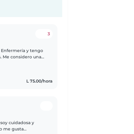
3
n Enfermería y tengo
s. Me considero una
ble, a quien le gusta
L 75.00/hora
 soy cuidadosa y
go me gusta