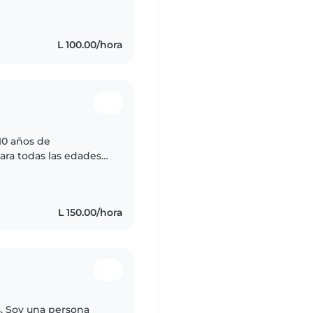
L 100.00/hora
10 años de
ara todas las edades
s mis hermanos.
L 150.00/hora
s. Soy una persona