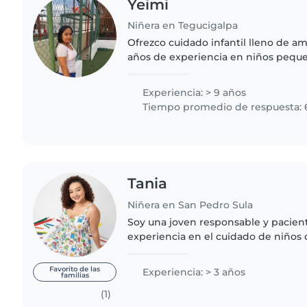
Yeimi
Niñera en Tegucigalpa
Ofrezco cuidado infantil lleno de am
años de experiencia en niños pequ
dibujar, leer, hacer manualidades y 
Cocino, ayudo con tareas..
Experiencia: > 9 años
Tiempo promedio de respuesta: 
Tania
Niñera en San Pedro Sula
Soy una joven responsable y pacient
experiencia en el cuidado de niños 
incluyendo bebés, preescolares, esc
Tengo experiencia..
Favorito de las
Experiencia: > 3 años
familias
(1)