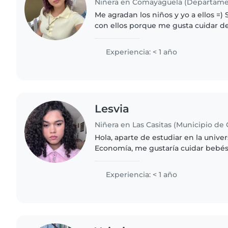
Me agradan los niños y yo a ellos =
con ellos porque me gusta cuidar de 
futuro del mundo! Puedo conectar f
necesidades y no me..
Experiencia: < 1 año
Lesvia
Niñera en Las Casitas (Municipio de
Hola, aparte de estudiar en la univer
Economía, me gustaría cuidar bebés
algún conocido mío está ocupada, s
cómodo con que yo les..
Experiencia: < 1 año