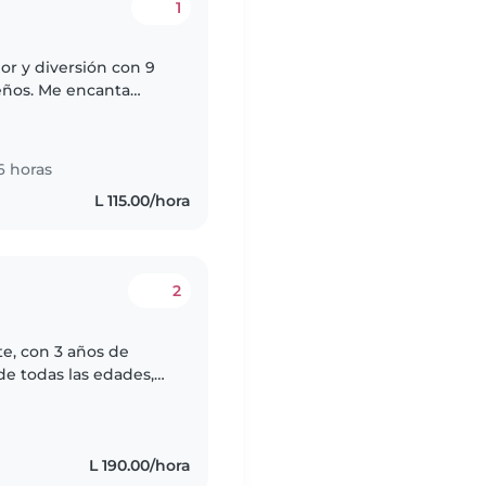
1
or y diversión con 9
eños. Me encanta
música con ellos.
6 horas
L 115.00/hora
2
e, con 3 años de
de todas las edades,
olares y adolescentes.
L 190.00/hora