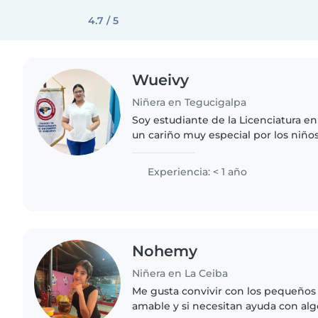
4.7 / 5
Wueivy
Niñera en Tegucigalpa
Soy estudiante de la Licenciatura e
un cariño muy especial por los niño
persona paciente, amable y responsa
cuidar, acompañar..
Experiencia: < 1 año
Nohemy
Niñera en La Ceiba
Me gusta convivir con los pequeños
amable y si necesitan ayuda con al