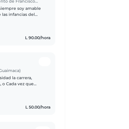
Niñera en Comayagüela (Departamento de Francisco Morazán)
) Siempre soy amable
las infancias del
ácilmente con sus
L 90.00/hora
 Guaimaca)
sidad la carrera,
, o Cada vez que
iempre se sienten
L 50.00/hora