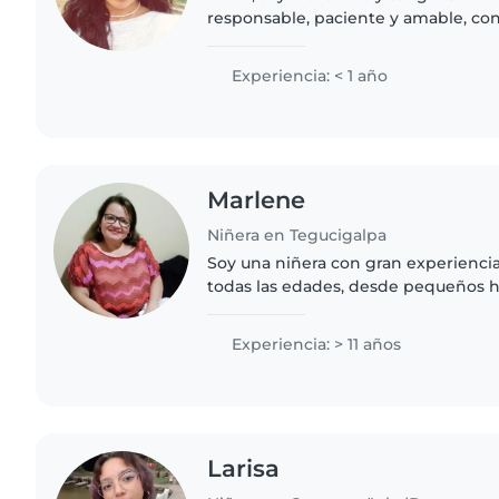
responsable, paciente y amable, co
tranquila que me permite conectar c
brindarles un ambiente..
Experiencia: < 1 año
Marlene
Niñera en Tegucigalpa
Soy una niñera con gran experienci
todas las edades, desde pequeños h
manos creativas para enseñar música
manualidades. Madres y padres..
Experiencia: > 11 años
Larisa