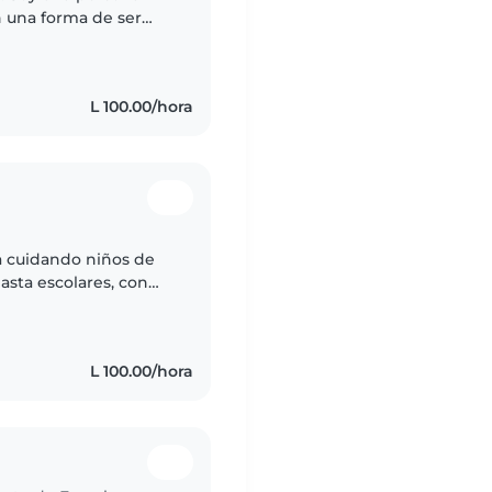
n una forma de ser
on los niños y
L 100.00/hora
a cuidando niños de
asta escolares, con
, dibujo y
L 100.00/hora