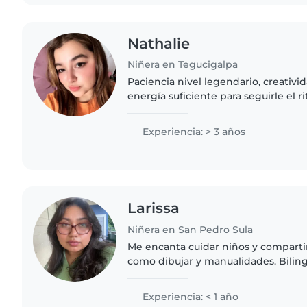
Nathalie
Niñera en Tegucigalpa
Paciencia nivel legendario, creativid
energía suficiente para seguirle el r
pequeños.
Experiencia: > 3 años
Larissa
Niñera en San Pedro Sula
Me encanta cuidar niños y compartir
como dibujar y manualidades. Bilin
inglés, puedo ayudar con tareas esc
con mascotas...
Experiencia: < 1 año