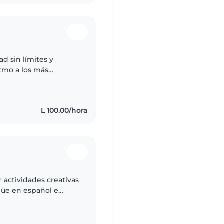
ad sin límites y
itmo a los más
L 100.00/hora
 actividades creativas
güe en español e
olares y me llevo bien