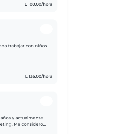
L 100.00/hora
ona trabajar con niños
L 135.00/hora
0 años y actualmente
keting. Me considero
 cariñosa y muy