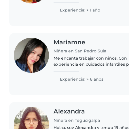
enseñarles
Experiencia: > 1 año
Mariamne
Niñera en San Pedro Sula
Me encanta trabajar con niños. Con 
experiencia en cuidados infantiles p
porque he crecido cuidando a todo
Además, tengo certificación..
Experiencia: > 6 años
Alexandra
Niñera en Tegucigalpa
Holaa, soy Alexandra y tengo 19 año