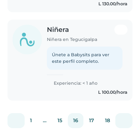
L 130.00/hora
Niñera
Niñera en Tegucigalpa
Únete a Babysits para ver
este perfil completo.
Experiencia: < 1 año
L 100.00/hora
1
...
15
16
17
18