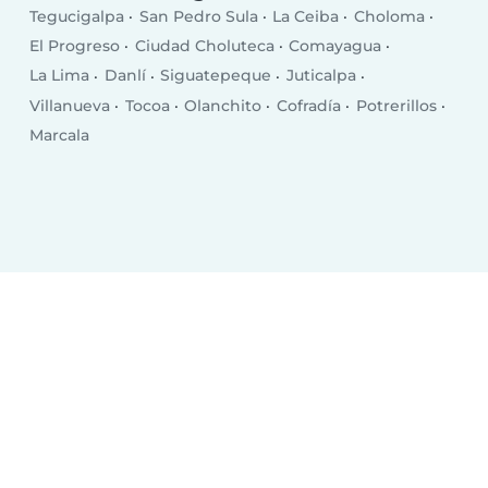
Tegucigalpa
San Pedro Sula
La Ceiba
Choloma
El Progreso
Ciudad Choluteca
Comayagua
La Lima
Danlí
Siguatepeque
Juticalpa
Villanueva
Tocoa
Olanchito
Cofradía
Potrerillos
Marcala