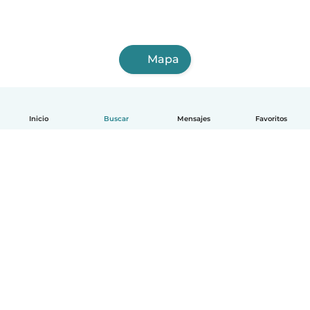
Mapa
Inicio
Buscar
Mensajes
Favoritos
Español
Cómo funciona
Ayuda
Términos y Privacidad
Precios
Datos de la empresa
Babysits para Empresas
Normas de la comunidad