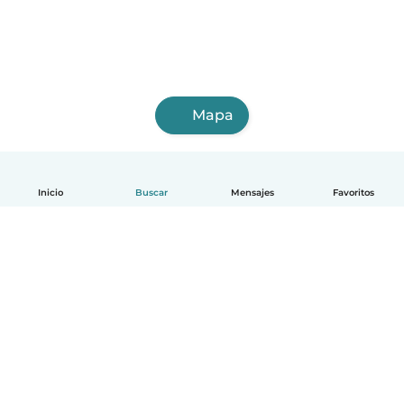
Mapa
Inicio
Buscar
Mensajes
Favoritos
Español
Cómo funciona
Ayuda
Términos y Privacidad
Precios
Datos de la empresa