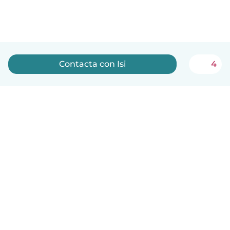
Contacta con Isi
4
Español
Cómo funciona
Ayuda
Términos y Privacidad
Precios
Datos de la empresa