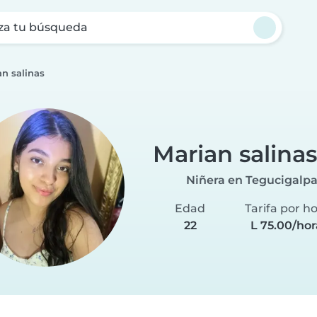
za tu búsqueda
an salinas
Marian salinas
Niñera en Tegucigalp
Edad
Tarifa por h
22
L 75.00/hor