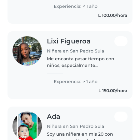
Bilingüe en español e inglés,
Experiencia: < 1 año
puedo ayudar con tareas
L 100.00/hora
escolares y me llevo bien con
mascotas...
Lixi Figueroa
Niñera en San Pedro Sula
Me encanta pasar tiempo con
niños, especialmente
organizando juegos. Estudio
educación física y tengo
Experiencia: > 1 año
experiencia cuidando bebés,
L 150.00/hora
niños pequeños y preescolares.
Me ofrezco a ayudar..
Ada
Niñera en San Pedro Sula
Soy una niñera en mis 20 con