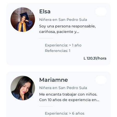
Elsa
Niñera en San Pedro Sula
Soy una persona responsable,
cariñosa, paciente y
comprometida con el cuidado
de los niños. Me gusta crear un
Experiencia: > 1 año
ambiente seguro, tranquilo y
Referencias: 1
divertido donde los pequeños
L 120.31/hora
puedan sentirse..
Mariamne
Niñera en San Pedro Sula
Me encanta trabajar con niños.
Con 10 años de experiencia en
cuidados infantiles para todas las
edades porque he crecido
Experiencia: > 6 años
cuidando a todos mis hermanos.