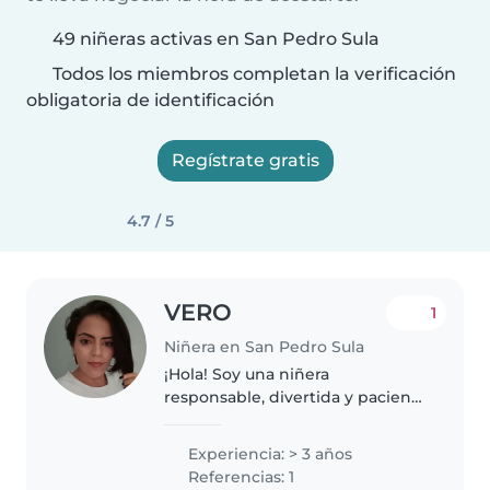
49 niñeras activas en San Pedro Sula
Todos los miembros completan la verificación
obligatoria de identificación
Regístrate gratis
4.7 / 5
VERO
1
Niñera en San Pedro Sula
¡Hola! Soy una niñera
responsable, divertida y paciente
en sus 30s, con 3 años de
experiencia cuidando bebés.
Experiencia: > 3 años
Tengo mi bachillerato y me
Referencias: 1
encanta jugar con los niños.