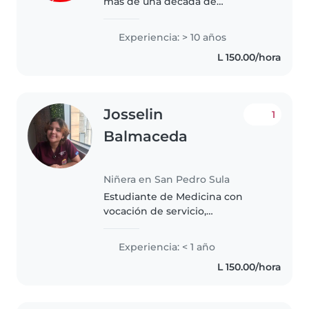
más de una década de
experiencia cuidando niños
pequeños y adolescentes. Me
Experiencia: > 10 años
encanta preparar meriendas,
L 150.00/hora
ayudar con tareas escolares y
leer cuentos. Comparto..
Josselin
1
Balmaceda
Niñera en San Pedro Sula
Estudiante de Medicina con
vocación de servicio,
responsable, cariñosa y con
experiencia en el cuidado de
Experiencia: < 1 año
niños. Me adapto con facilidad a
L 150.00/hora
diferentes rutinas familiares,
mantengo la..