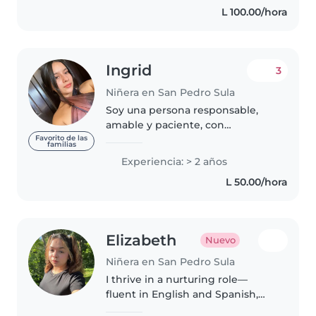
L 100.00/hora
También estoy..
Ingrid
3
Niñera en San Pedro Sula
Soy una persona responsable,
amable y paciente, con
experiencia en el cuidado de
Favorito de las
familias
niños. Me encargo de brindar un
Experiencia: > 2 años
ambiente seguro y de confianza,
L 50.00/hora
ayudando con su alimentación,
higiene,..
Elizabeth
Nuevo
Niñera en San Pedro Sula
I thrive in a nurturing role—
fluent in English and Spanish,
with 4 years caring for babies