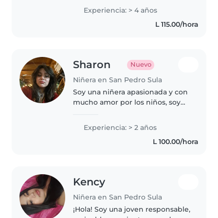
through preschoolers. First aid
Experiencia: > 4 años
certified, I keep little ones
L 115.00/hora
engaged with reading, crafts,..
Sharon
Nuevo
Niñera en San Pedro Sula
Soy una niñera apasionada y con
mucho amor por los niños, soy
muy paciente, responsable y
creativa, me encanta sacar cada
Experiencia: > 2 años
día una idea nueva de juego o
L 100.00/hora
aprendizaje para ellos. Estudio..
Kency
Niñera en San Pedro Sula
¡Hola! Soy una joven responsable,