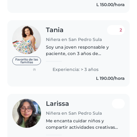
L 150.00/hora
Además, tengo certificación..
Tania
2
Niñera en San Pedro Sula
Soy una joven responsable y
paciente, con 3 años de
experiencia en el cuidado de
Favorito de las
familias
niños de todas las edades,
Experiencia: > 3 años
(1)
incluyendo bebés, preescolares,
L 190.00/hora
escolares y adolescentes. Tengo
experiencia..
Larissa
Niñera en San Pedro Sula
Me encanta cuidar niños y
compartir actividades creativas
como dibujar y manualidades.