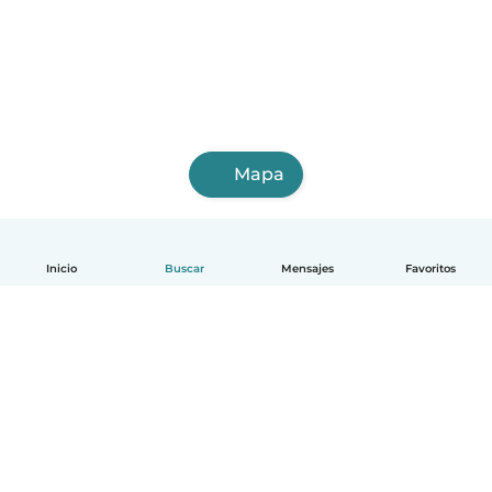
Mapa
Inicio
Buscar
Mensajes
Favoritos
Español
Cómo funciona
Ayuda
Términos y Privacidad