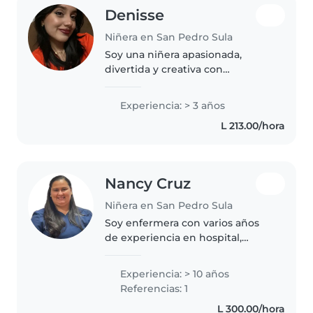
Denisse
Niñera en San Pedro Sula
Soy una niñera apasionada,
divertida y creativa con
experiencia de 3 años cuidando
bebés, preescolares, niños
Experiencia: > 3 años
pequeños y escolares. Me
L 213.00/hora
encantan las manualidades, la
música y los juegos,..
Nancy Cruz
Niñera en San Pedro Sula
Soy enfermera con varios años
de experiencia en hospital,
clínica y ONG soy esposa y mamá
de 2 niños, me gusta la música,
Experiencia: > 10 años
decorar, soy una persona con
Referencias: 1
bastante disponibilidad y
L 300.00/hora
abierta..