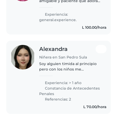
amigable y paciente que adora
trabajar con niños. Tengo
experiencia cuidando bebés y
Experiencia:
niños pequeños. Me encanta la
general.experience.
música Estoy disponible para
L 100.00/hora
cuidar..
Alexandra
Niñera en San Pedro Sula
Soy alguien timida al principio
pero con los niños me
desenvuelvo muy rápido, tengo
hermanos menores asi que me
Experiencia: > 1 año
encargue de cuidarlos toda mi
Constancia de Antecedentes
vida, me gusta mucho dibujar y
Penales
la música..
Referencias: 2
L 70.00/hora