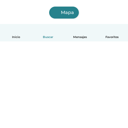
Mapa
Inicio
Buscar
Mensajes
Favoritos
Español
Cómo funciona
Ayuda
Términos y Privacidad
Precios
Datos de la empresa
Babysits para Empresas
Normas de la comunidad