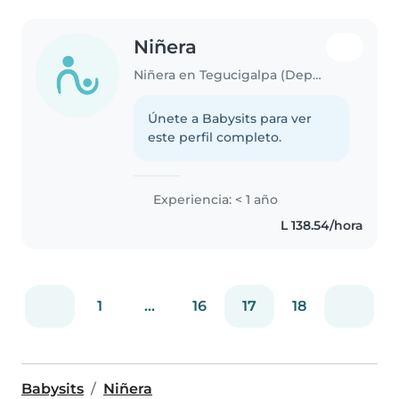
Niñera
Niñera en Tegucigalpa (Departamento de Yoro)
Únete a Babysits para ver
este perfil completo.
Experiencia: < 1 año
L 138.54/hora
1
...
16
17
18
Babysits
Niñera