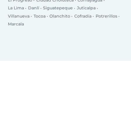
El Progreso
Ciudad Choluteca
Comayagua
La Lima
Danlí
Siguatepeque
Juticalpa
Villanueva
Tocoa
Olanchito
Cofradía
Potrerillos
Marcala