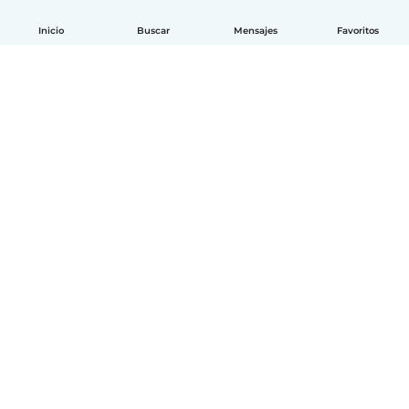
Inicio
Buscar
Mensajes
Favoritos
Español
Cómo funciona
Ayuda
Términos y Privacidad
Precios
Datos de la empresa
Babysits para Empresas
Normas de la comunidad