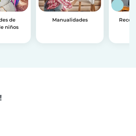
des de
Manualidades
Receta
e niños
!