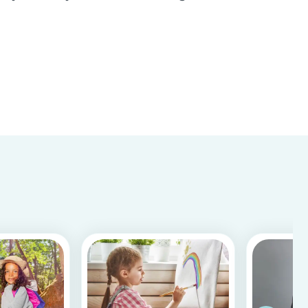
co...