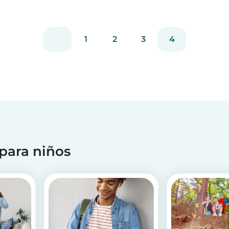
1
2
3
4
 para niños