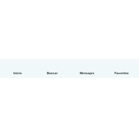
Inicio
Buscar
Mensajes
Favoritos
Español
Cómo funciona
Ayuda
Términos y Privacidad
Precios