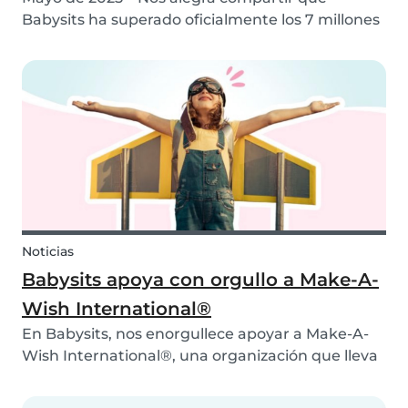
Babysits ha superado oficialmente los 7 millones
de usuarios en todo el mundo. Lo que comenzó
como una pequeña iniciativa local en Róterdam
se ha convertido en una comunidad
internacional activa qu...
Noticias
Babysits apoya con orgullo a Make-A-
Wish International®
En Babysits, nos enorgullece apoyar a Make-A-
Wish International®, una organización que lleva
más de 45 años haciendo realidad los sueños de
niños con enfermedades graves. 💙