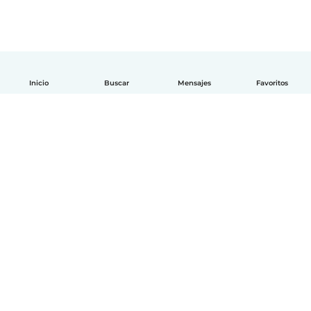
Inicio
Buscar
Mensajes
Favoritos
Español
Cómo funciona
Ayuda
Términos y Privacidad
Precios
Datos de la empresa
Babysits para Empresas
Normas de la comunidad