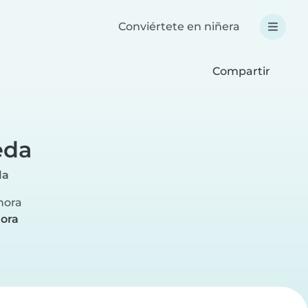
Conviértete en niñera
Compartir
eda
la
 hora
hora