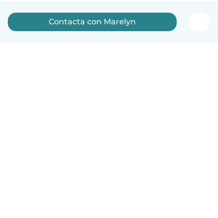
Contacta con Marelyn
Español
Cómo funciona
Ayuda
Términos y Privacidad
Precios
Datos de la empresa
Babysits para Empresas
Normas de la comunidad