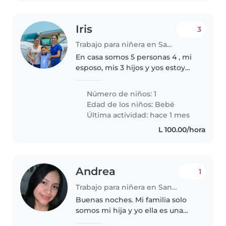
Iris
3
Trabajo para niñera en San Pedro Sula
En casa somos 5 personas 4 , mi
esposo, mis 3 hijos y yos estoy
buscando niñera por horas para
mi bebé de 7 meses, solo para
Número de niños: 1
que cuide de ella, este
Edad de los niños:
Bebé
pendiente de sus biberones y
Última actividad: hace 1 mes
sus..
L 100.00/hora
Andrea
1
Trabajo para niñera en San Pedro Sula
Buenas noches. Mi familia solo
somos mi hija y yo ella es una
bebé súper tranquila y bien