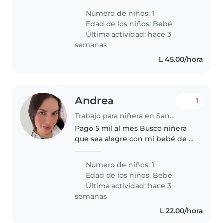
En la casa hay otra empleada que
Número de niños: 1
trabaja en el aseo y la comida de
Edad de los niños:
Bebé
la casa. Necesitamos..
Última actividad: hace 3
semanas
L 45.00/hora
Andrea
1
Trabajo para niñera en San Pedro Sula
Pago 5 mil al mes Busco niñera
que sea alegre con mi bebé de 8
meses
Número de niños: 1
Edad de los niños:
Bebé
Última actividad: hace 3
semanas
L 22.00/hora