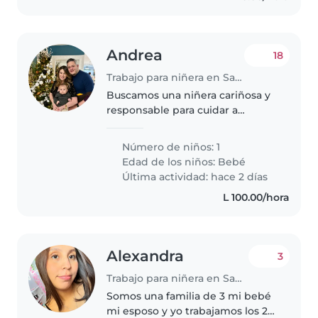
Andrea
18
Trabajo para niñera en San Pedro Sula
Buscamos una niñera cariñosa y
responsable para cuidar a
nuestro bebé enérgico y curioso.
Necesitamos alguien que se
Número de niños: 1
sienta cómoda con las mascotas,
Edad de los niños:
Bebé
ayudando en la cocina y con las..
Última actividad: hace 2 días
L 100.00/hora
Alexandra
3
Trabajo para niñera en San Pedro Sula
Somos una familia de 3 mi bebé
mi esposo y yo trabajamos los 2