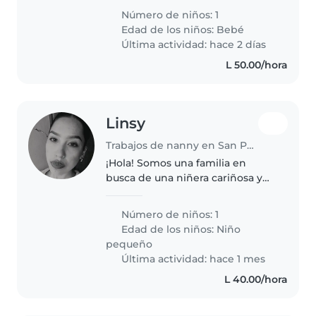
portada
Número de niños: 1
Edad de los niños:
Bebé
Última actividad: hace 2 días
L 50.00/hora
Linsy
Trabajos de nanny en San Pedro Sula
¡Hola! Somos una familia en
busca de una niñera cariñosa y
responsable para nuestro hija de
2 años. Ella es muy habladora,
Número de niños: 1
independiente y amigable.
Edad de los niños:
Niño
Necesitamos a alguien que esté..
pequeño
Última actividad: hace 1 mes
L 40.00/hora