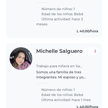
responsable para nuestro bebé.
Nuestro pequeño es muy
Número de niños: 1
amigable, curioso y juguetón, y
Edad de los niños:
Bebé
necesita alguien que pueda
Última actividad: hace 3
cuidarlo..
meses
L 40.00/hora
Michelle Salguero
2
Trabajo para niñera en San Pedro Sula
Somos una familia de tres
integrantes. Mi esposo y yo
recibimos hace 10 meses a
nuestra hija. Somos una familia
Número de niños: 1
tranquila, amorosa y muy unida.
Edad de los niños:
Bebé
Estamos buscando una niñera
Última actividad: hace 1 mes
cariñosa..
L 40.00/hora