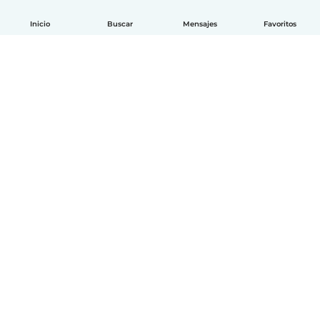
Inicio
Buscar
Mensajes
Favoritos
Español
Cómo funciona
Ayuda
Términos y Privacidad
Precios
Datos de la empresa
Babysits para Empresas
Normas de la comunidad