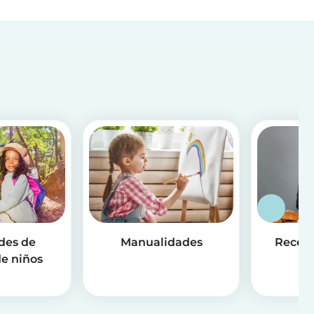
des de
Manualidades
Receta
e niños