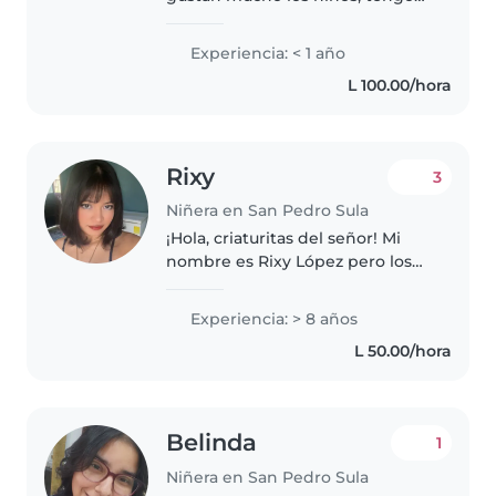
mucha paciencia con ellos, me
agrada su compañía, soy
Experiencia: < 1 año
profesional graduada así que me
L 100.00/hora
gusta enseñarles y estar con
ellos..
Rixy
3
Niñera en San Pedro Sula
¡Hola, criaturitas del señor! Mi
nombre es Rixy López pero los
bebés pueden llamarme como
quieran. He querido aplicar a
Experiencia: > 8 años
este puesto ya que considero
L 50.00/hora
tener las aptitudes y cualidades..
Belinda
1
Niñera en San Pedro Sula