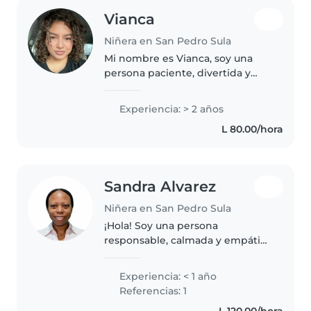
Vianca
Niñera en San Pedro Sula
Mi nombre es Vianca, soy una
persona paciente, divertida y
creativa que disfruta
sinceramente pasar tiempo con
Experiencia: > 2 años
los niños y ayudarlos a aprender
L 80.00/hora
a través de la imaginación y el
cariño...
Sandra Alvarez
Niñera en San Pedro Sula
¡Hola! Soy una persona
responsable, calmada y empática
en sus 40s, con experiencia en el
cuidado de niños de todas las
Experiencia: < 1 año
edades. Aunque soy nueva en el
Referencias: 1
cuidado profesional, tengo la..
L 120.00/hora