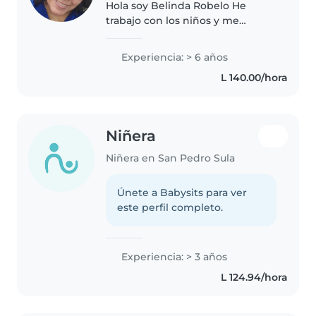
Hola soy Belinda Robelo He
trabajo con los niños y me
encanta , desde bebes hasta
niños en primaria, he dado
Experiencia: > 6 años
tutorias , estimulacion temprano
L 140.00/hora
he trabajos con niños autistas y
tdah..
Niñera
Niñera en San Pedro Sula
Únete a Babysits para ver
este perfil completo.
Experiencia: > 3 años
L 124.94/hora