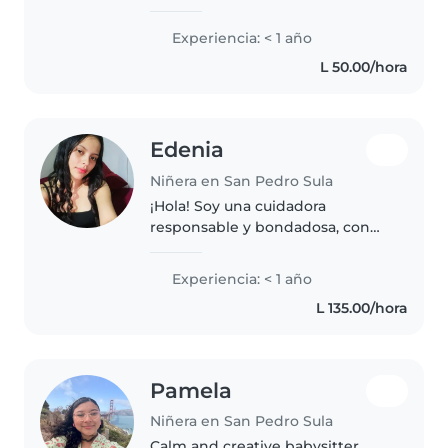
hermanos de pequeñas edades,
me gustan los niños y jugar con
Experiencia: < 1 año
ellos
L 50.00/hora
Edenia
Niñera en San Pedro Sula
¡Hola! Soy una cuidadora
responsable y bondadosa, con
experiencia en el cuidado de
bebés. Aunque soy nueva en
Experiencia: < 1 año
esto, tengo una hija pequeña de
L 135.00/hora
la que me encargo, así que estoy
familiarizada..
Pamela
Niñera en San Pedro Sula
Calm and creative babysitter