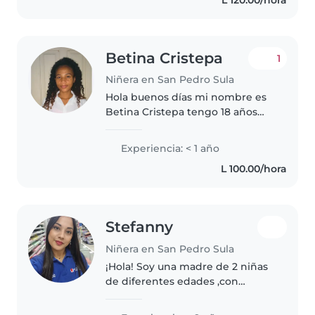
Betina Cristepa
1
Niñera en San Pedro Sula
Hola buenos días mi nombre es
Betina Cristepa tengo 18 años
estoy buscando un trabajo como
niñera, soy empática,
Experiencia: < 1 año
divertida,me gusta enseñar a
L 100.00/hora
leer, dibujar, jugar fútbol, bailar,
ser..
Stefanny
Niñera en San Pedro Sula
¡Hola! Soy una madre de 2 niñas
de diferentes edades ,con
principios cristianos y con
muchas ganas de emprender en