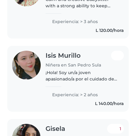
with a strong ability to keep
children engaged through fun,
age-appropriate activities.
Experiencia: > 3 años
Known for being caring, patient,
L 120.00/hora
and attentive to each child's..
Isis Murillo
Niñera en San Pedro Sula
¡Hola! Soy un/a joven
apasionado/a por el cuidado de
niños con 2 años de experiencia.
Me encanta leer, la música y
Experiencia: > 2 años
jugar con los más pequeños. Soy
L 140.00/hora
deportista, creativo/a y muy
hablador/a,..
Gisela
1