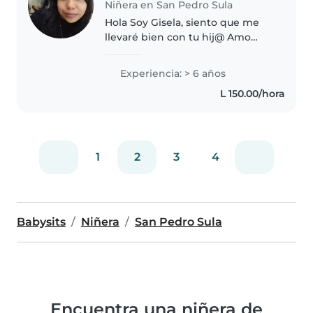
Niñera en San Pedro Sula
Hola Soy Gisela, siento que me
llevaré bien con tu hij@ Amo
cuidar niñ@s
Experiencia: > 6 años
L 150.00/hora
1
2
3
4
Babysits
Niñera
San Pedro Sula
Encuentra una niñera de