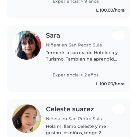
Experiencia: > 9 años
cuidar niños y ayudarles con
L 100.00/hora
necesidades de aprendizaje en
sus tareas..
Sara
Niñera en San Pedro Sula
Terminé la carrera de Hotelería y
Turismo. También he aprendido
maquillaje profesional. Me
considero una persona
Experiencia: > 2 años
responsable y respetuosa, con
L 100.00/hora
muchas ganas de trabajar y
seguir aprendiendo...
Celeste suarez
Niñera en San Pedro Sula
Hola mi llamo Celeste y me
gustan los niños, tengo 2