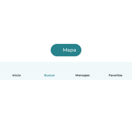
Mapa
Inicio
Buscar
Mensajes
Favoritos
Español
Cómo funciona
Ayuda
Términos y Privacidad