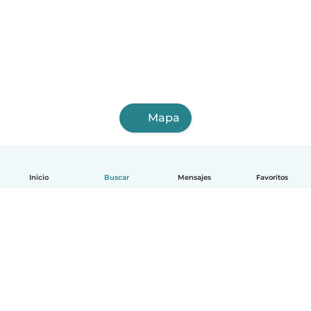
Mapa
Inicio
Buscar
Mensajes
Favoritos
Español
Cómo funciona
Ayuda
Términos y Privacidad