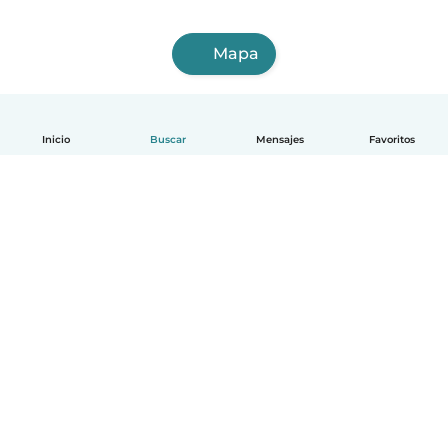
Mapa
Inicio
Buscar
Mensajes
Favoritos
Español
Cómo funciona
Ayuda
Términos y Privacidad
Precios
Datos de la empresa
Babysits para Empresas
Normas de la comunidad