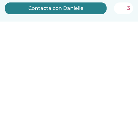
Contacta con Danielle
3
Español
Cómo funciona
Ayuda
Términos y Privacidad
Precios
Datos de la empresa
Babysits para Empresas
Normas de la comunidad