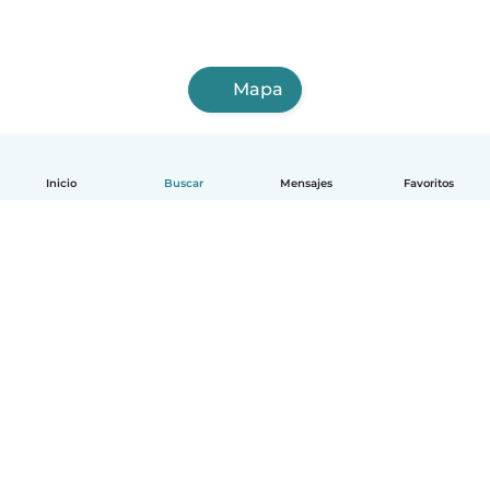
Mapa
Inicio
Buscar
Mensajes
Favoritos
Español
Cómo funciona
Ayuda
Términos y Privacidad
Precios
Datos de la empresa
Babysits para Empresas
Normas de la comunidad