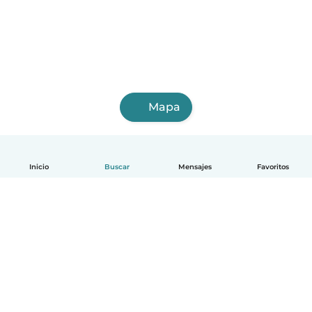
Mapa
Inicio
Buscar
Mensajes
Favoritos
Español
Cómo funciona
Ayuda
Términos y Privacidad
Precios
Datos de la empresa