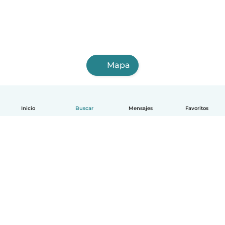
Mapa
Inicio
Buscar
Mensajes
Favoritos
Español
Cómo funciona
Ayuda
Términos y Privacidad
Precios
Datos de la empresa