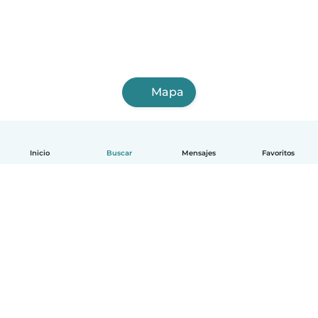
Mapa
Inicio
Buscar
Mensajes
Favoritos
Español
Cómo funciona
Ayuda
Términos y Privacidad
Precios
Datos de la empresa