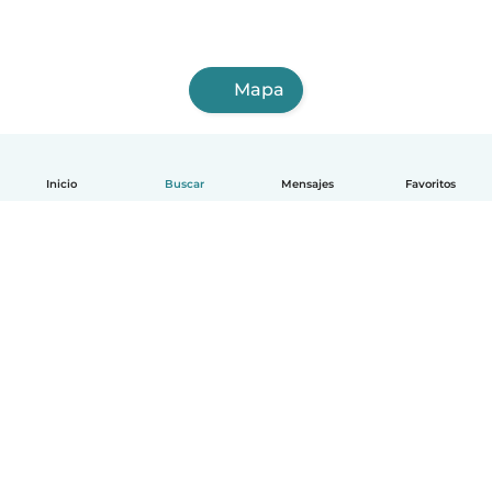
Mapa
Inicio
Buscar
Mensajes
Favoritos
Español
Cómo funciona
Ayuda
Términos y Privacidad
Precios
Datos de la empresa
Babysits para Empresas
Normas de la comunidad