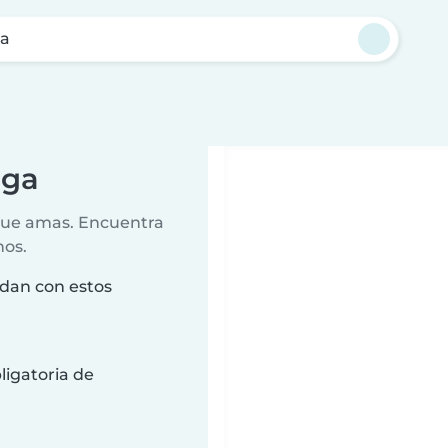
ga
nga
 que amas. Encuentra
nos.
idan con estos
ligatoria de