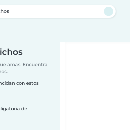
chos
Nichos
 que amas. Encuentra
nos.
ncidan con estos
ligatoria de