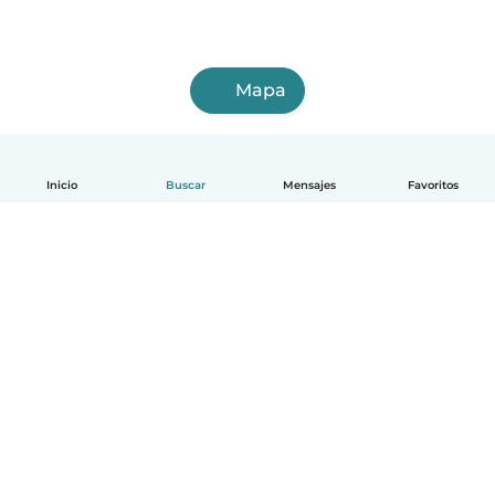
Mapa
Inicio
Buscar
Mensajes
Favoritos
Español
Cómo funciona
Ayuda
Términos y Privacidad
Precios
Datos de la empresa
Babysits para Empresas
Normas de la comunidad