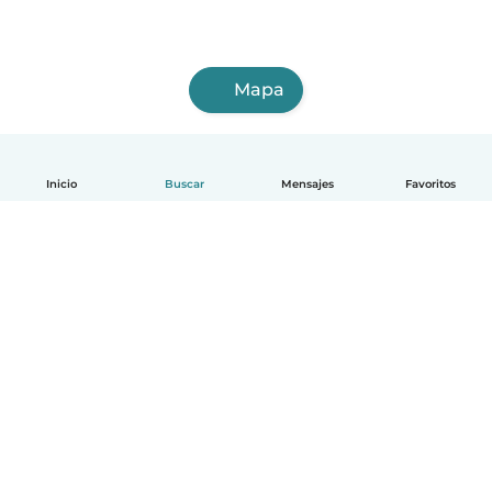
Mapa
Inicio
Buscar
Mensajes
Favoritos
Español
Cómo funciona
Ayuda
Términos y Privacidad
Precios
Datos de la empresa
Babysits para Empresas
Normas de la comunidad