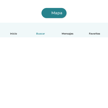
Mapa
Inicio
Buscar
Mensajes
Favoritos
Español
Cómo funciona
Ayuda
Términos y Privacidad
Precios
Datos de la empresa
Babysits para Empresas
Normas de la comunidad