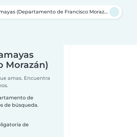
ayas (Departamento de Francisco Morazán)
camayas
o Morazán)
 que amas. Encuentra
nos.
partamento de
ios de búsqueda.
ligatoria de