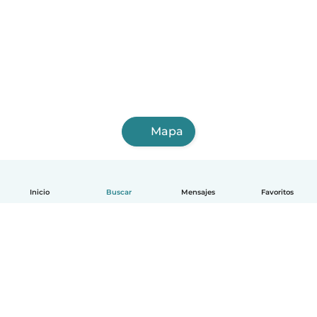
Mapa
Inicio
Buscar
Mensajes
Favoritos
Español
Cómo funciona
Ayuda
Términos y Privacidad