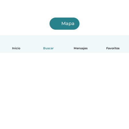
Mapa
Inicio
Buscar
Mensajes
Favoritos
Español
Cómo funciona
Ayuda
Términos y Privacidad
Precios
Datos de la empresa
Babysits para Empresas
Normas de la comunidad