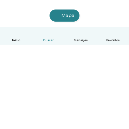
Mapa
Inicio
Buscar
Mensajes
Favoritos
Español
Cómo funciona
Ayuda
Términos y Privacidad
Precios
Datos de la empresa
Babysits para Empresas
Normas de la comunidad