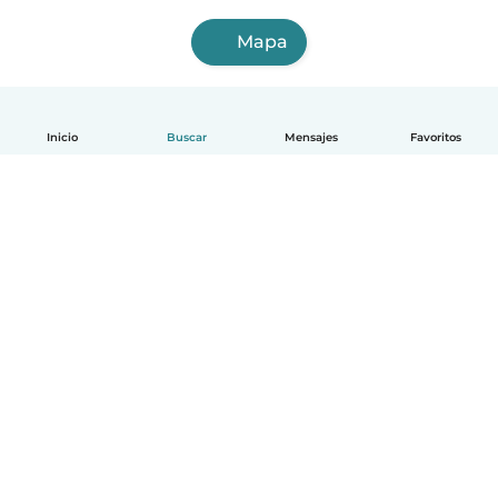
Mapa
Inicio
Buscar
Mensajes
Favoritos
Español
Cómo funciona
Ayuda
Términos y Privacidad
Precios
Datos de la empresa
Babysits para Empresas
Normas de la comunidad