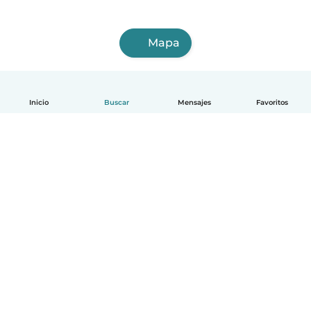
Mapa
Inicio
Buscar
Mensajes
Favoritos
Español
Cómo funciona
Ayuda
Términos y Privacidad
Precios
Datos de la empresa
Babysits para Empresas
Normas de la comunidad